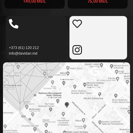
149,00
MDL
75,00
MDL
+373 (61) 120 212
info@davidan.md