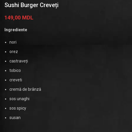
Sushi Burger Creveți
149,00
MDL
Ingrediente
nori
orez
castraveți
tobico
creveti
cremă de brânză
sos unaghi
sos spicy
susan