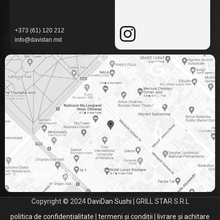
+373 (61) 120 212
info@davidan.md
șos. Hâncești
Copyright © 2024
DaviDan Sushi
| GRILL STAR S.R.L
politica de confidențialitate
|
termeni și condiții
|
livrare și achitare