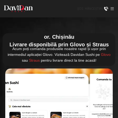
ȘOS. HÂNCEȘTI
RU
or. Chișinău
Livrare disponibilă prin Glovo și Straus
Acum poți comanda produsele noastre rapid și ușor prin
intermediul aplicației Glovo. Vizitează Davidan Sushi pe
Glovo
sau
Straus
pentru livrare direct la tine acasă!